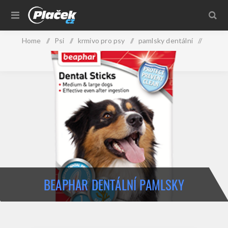
Home
/
Psi
/
krmivo pro psy
/
pamlsky dentální
/
Beaphar dentální pamlsky
BEAPHAR DENTÁLNÍ PAMLSKY