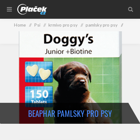
Home
/
Psi
/
krmivo pro psy
/
pamlsky pro psy
/
Beaphar pamlsky pro psy
BEAPHAR PAMLSKY PRO PSY