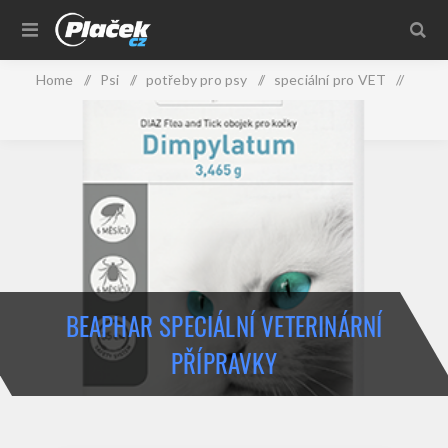
Home
/
Psi
/
potřeby pro psy
/
speciální pro VET
/
Beaphar speciální veterinární přípravky
BEAPHAR SPECIÁLNÍ VETERINÁRNÍ
PŘÍPRAVKY