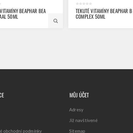
 VITAMÍNY BEAPHAR BEA
TEKUTÉ VITAMÍNY BEAPHAR B
TAAL 50ML
COMPLEX 50ML
CE
MŮJ ÚČET
Adresy
Již navštívené
é obchodní podmínky
Sitemap