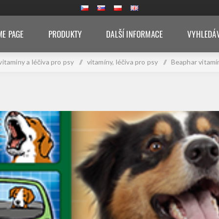
E PAGE
PRODUKTY
DALŠÍ INFORMACE
VYHLEDÁ
vitamíny a léčiva pro psy
/
vitamíny, léčiva pro psy
/
Beaphar vitamín