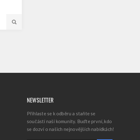
NEWSLETTER
Přihlaste se k odběru a staňte se
součástí naší komunity. Buďte první, kdo
se dozví o našich nejnovějších nabídkách!