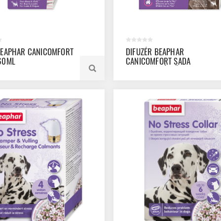
BEAPHAR CANICOMFORT
DIFUZÉR BEAPHAR
60ML
CANICOMFORT SADA
(DIFUZER+NÁPLŇ 48ML)