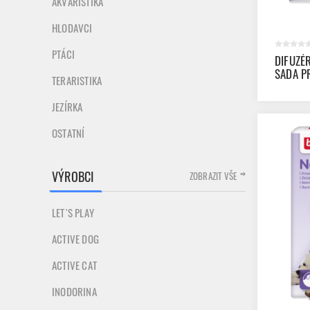
AKVARISTIKA
HLODAVCI
PTÁCI
DIFUZÉ
SADA P
TERARISTIKA
JEZÍRKA
OSTATNÍ
VÝROBCI
ZOBRAZIT VŠE
LET`S PLAY
ACTIVE DOG
ACTIVE CAT
INODORINA