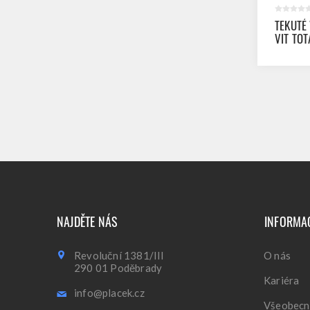
TEKUTÉ
VIT TO
NAJDĚTE NÁS
INFORMA
Revoluční 1381/III
O nás
290 01 Poděbrady
Kariéra
info@placek.cz
Všeobecn