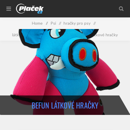
Home
/
Psi
/
hračky pro psy
/
látkové, neoprenové, nylonové
/
BeFUN látkové hračky
BEFUN LÁTKOVÉ HRAČKY