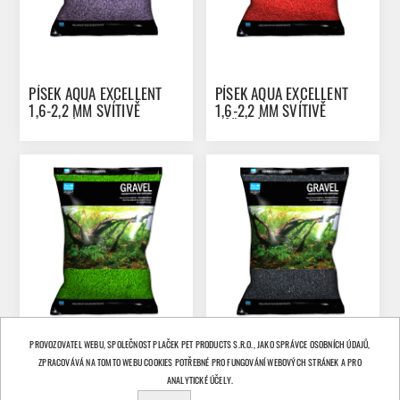
PÍSEK AQUA EXCELLENT
PÍSEK AQUA EXCELLENT
1,6-2,2 MM SVÍTIVĚ
1,6-2,2 MM SVÍTIVĚ
FIALOVÝ 3KG
RŮŽOVÝ 3KG
PROVOZOVATEL WEBU, SPOLEČNOST PLAČEK PET PRODUCTS S.R.O., JAKO SPRÁVCE OSOBNÍCH ÚDAJŮ,
ZPRACOVÁVÁ NA TOMTO WEBU COOKIES POTŘEBNÉ PRO FUNGOVÁNÍ WEBOVÝCH STRÁNEK A PRO
PÍSEK AQUA EXCELLENT
PÍSEK AQUA EXCELLENT
ANALYTICKÉ ÚČELY.
1,6-2,2 MM SVÍTIVĚ
1,6-2,2 MM ČERNÝ 3KG