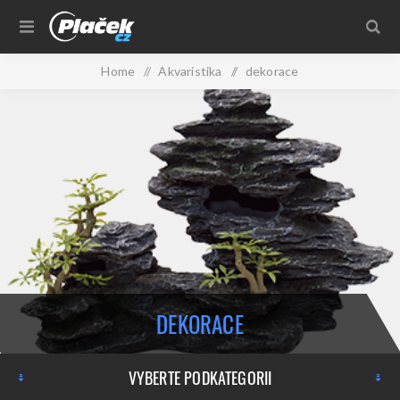
Home
/
Akvaristika
/
dekorace
DEKORACE
VYBERTE PODKATEGORII