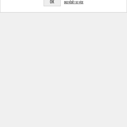
ZELENÝ 3KG
OK
DOZVĚDĚT SE VÍCE
PÍSEK AQUA EXCELLENT
PÍSEK AQUA EXCELLENT
1,6-2,2 MM BÍLÝ 3KG
1,6-2,2 MM ČERVENÝ 3KG