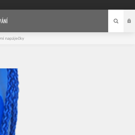
VÁNÍ
ní napáječky