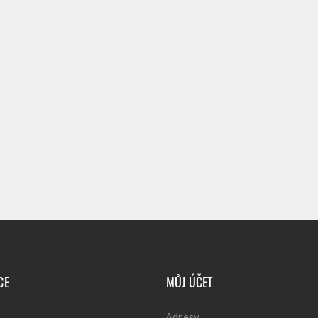
CE
MŮJ ÚČET
Adresy