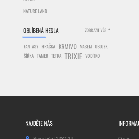
NATURE LAND
OBLÍBENÁ HESLA
ZOBRAZIT VŠE
KRMIVO
FANTASY
HRAČKA
MASEM
OBOJEK
TRIXIE
ŠÍŘKA
TAMER
TETRA
VODÍTKO
NAJDĚTE NÁS
INFORMA
Revoluční 1381/III
O nás