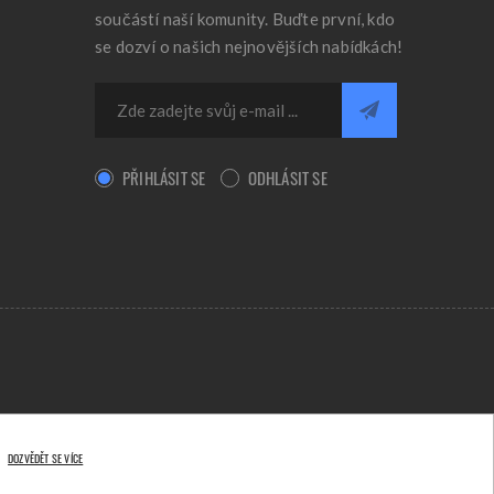
součástí naší komunity. Buďte první, kdo
se dozví o našich nejnovějších nabídkách!
PŘIHLÁSIT SE
ODHLÁSIT SE
DOZVĚDĚT SE VÍCE