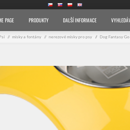
E PAGE
PRODUKTY
DALŠÍ INFORMACE
VYHLEDÁ
Psi
/
misky a fontány
/
nerezové misky pro psy
/
Dog Fantasy Go