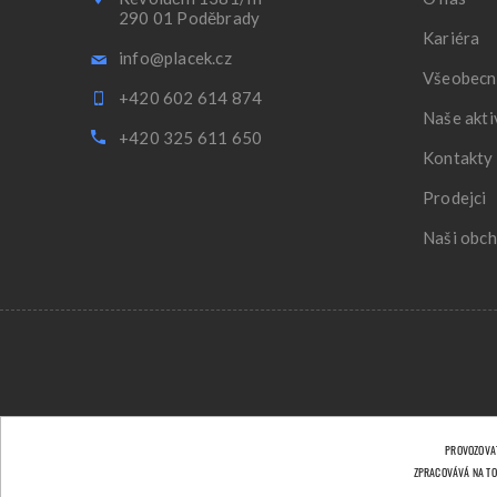
290 01 Poděbrady
Kariéra
info@placek.cz
Všeobecn
+420 602 614 874
Naše akti
+420 325 611 650
Kontakty
Prodejci
Naši obch
PROVOZOVAT
ZPRACOVÁVÁ NA TO