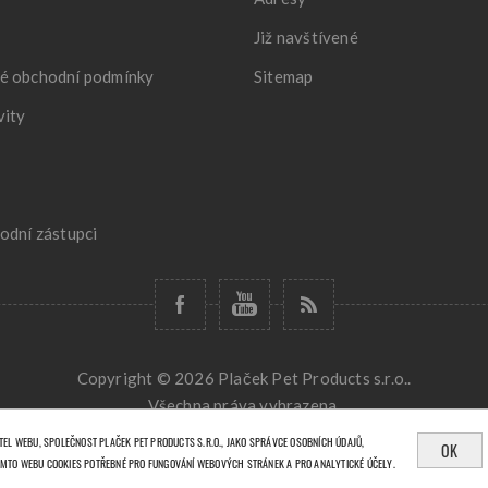
Již navštívené
é obchodní podmínky
Sitemap
vity
odní zástupci
Copyright © 2026 Plaček Pet Products s.r.o..
Všechna práva vyhrazena.
Powered by
nopCommerce
Designed by
Nop-Templates.com
EL WEBU, SPOLEČNOST PLAČEK PET PRODUCTS S.R.O., JAKO SPRÁVCE OSOBNÍCH ÚDAJŮ,
OK
MTO WEBU COOKIES POTŘEBNÉ PRO FUNGOVÁNÍ WEBOVÝCH STRÁNEK A PRO ANALYTICKÉ ÚČELY.