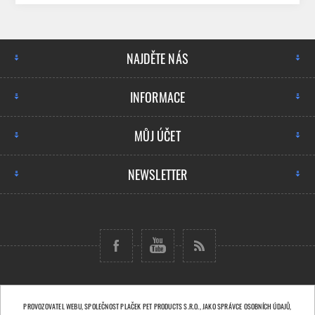
NAJDĚTE NÁS
INFORMACE
MŮJ ÚČET
NEWSLETTER
Copyright © 2026 Plaček Pet Products s.r.o..
PROVOZOVATEL WEBU, SPOLEČNOST PLAČEK PET PRODUCTS S.R.O., JAKO SPRÁVCE OSOBNÍCH ÚDAJŮ,
Všechna práva vyhrazena.