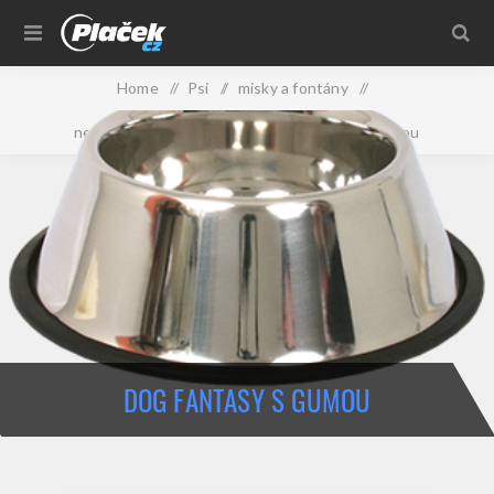
Home
/
Psi
/
misky a fontány
/
nerezové misky pro psy
/
Dog Fantasy s gumou
DOG FANTASY S GUMOU