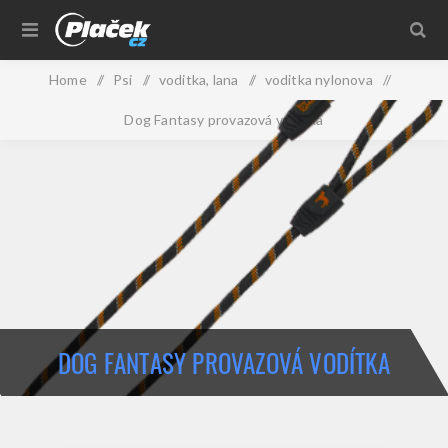
Home
/
Psi
/
voditka, lana
/
voditka nylonova
/
Dog Fantasy provazová vodítka
DOG FANTASY PROVAZOVÁ VODÍTKA