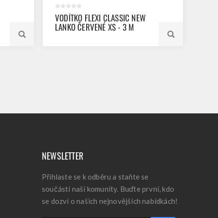
VODÍTKO FLEXI CLASSIC NEW
LANKO ČERVENÉ XS - 3 M
NEWSLETTER
Přihlaste se k odběru a staňte se
součástí naší komunity. Buďte první, kdo
se dozví o našich nejnovějších nabídkách!