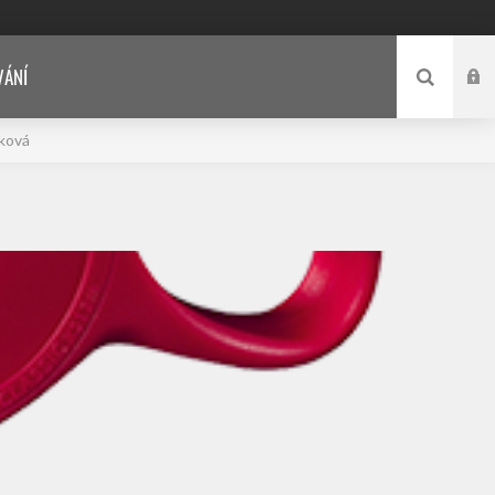
VÁNÍ
nková