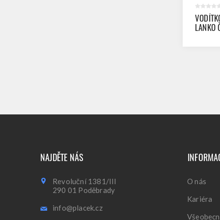
VODÍTK
LANKO 
NAJDĚTE NÁS
INFORMA
Revoluční 1381/III
O nás
290 01 Poděbrady
Kariéra
info@placek.cz
Všeobecn