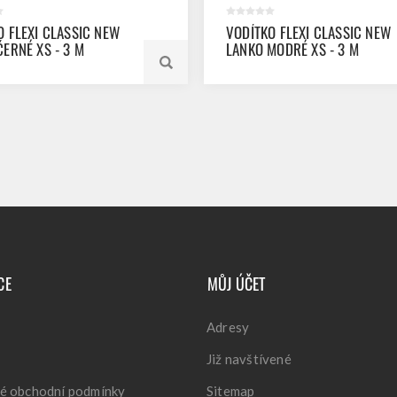
O FLEXI CLASSIC NEW
VODÍTKO FLEXI CLASSIC NEW
ČERNÉ XS - 3 M
LANKO MODRÉ XS - 3 M
CE
MŮJ ÚČET
Adresy
Již navštívené
é obchodní podmínky
Sitemap