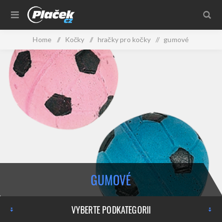
Home
/
Kočky
/
hračky pro kočky
/
gumové
GUMOVÉ
VYBERTE PODKATEGORII