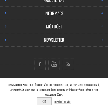
NAJDĚTE NÁS
INFORMACE
MŮJ ÚČET
NEWSLETTER
Copyright © 2026 Plaček Pet Products s.r.o..
PROVOZOVATEL WEBU, SPOLEČNOST PLAČEK PET PRODUCTS S.R.O., JAKO SPRÁVCE OSOBNÍCH ÚDAJŮ,
Všechna práva vyhrazena.
ZPRACOVÁVÁ NA TOMTO WEBU COOKIES POTŘEBNÉ PRO FUNGOVÁNÍ WEBOVÝCH STRÁNEK A PRO
Powered by
nopCommerce
ANALYTICKÉ ÚČELY.
OK
Designed by
Nop-Templates.com
DOZVĚDĚT SE VÍCE