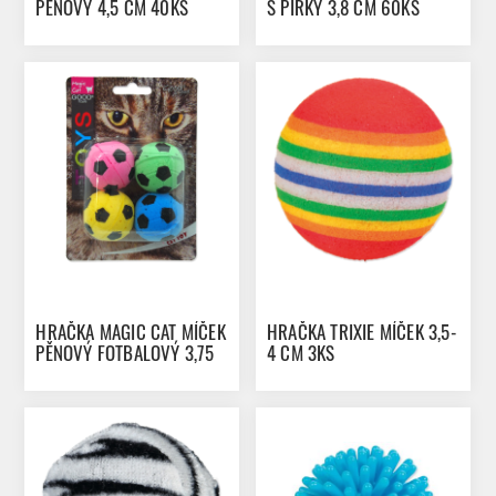
PĚNOVÝ 4,5 CM 40KS
S PÍRKY 3,8 CM 60KS
HRAČKA MAGIC CAT MÍČEK
HRAČKA TRIXIE MÍČEK 3,5-
PĚNOVÝ FOTBALOVÝ 3,75
4 CM 3KS
CM 4KS