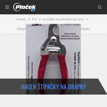
Home
/
Psi
/
potřeby na pěstění pro psy
/
štípačky na drápky
/
Hagen štípačky na drápky
HAGEN ŠTÍPAČKY NA DRÁPKY