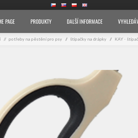
E PAGE
PRODUKTY
DALŠÍ INFORMACE
VYHLEDÁ
i
/
potřeby na pěstění pro psy
/
štípačky na drápky
/
KAY - štípa