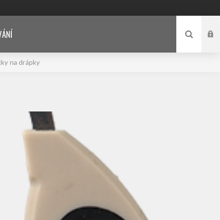
VÁNÍ
čky na drápky