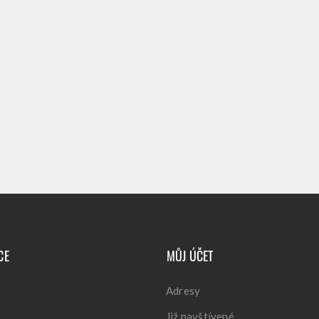
CE
MŮJ ÚČET
Adresy
Již navštívené