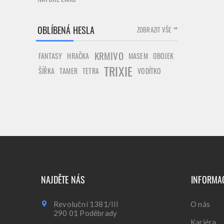
OBLÍBENÁ HESLA
ZOBRAZIT VŠE
KRMIVO
FANTASY
HRAČKA
MASEM
OBOJEK
TRIXIE
ŠÍŘKA
TAMER
TETRA
VODÍTKO
NAJDĚTE NÁS
INFORMA
Revoluční 1381/III
O nás
290 01 Poděbrady
Kariéra