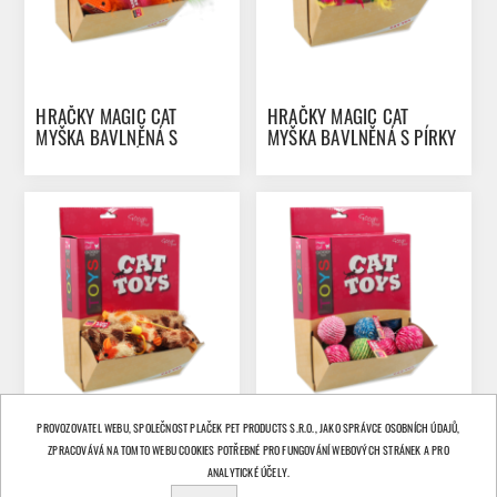
HRAČKY MAGIC CAT
HRAČKY MAGIC CAT
MYŠKA BAVLNĚNÁ S
MYŠKA BAVLNĚNÁ S PÍRKY
CATNIPEM A PÍRKY 6 CM
6 CM 80KS
40KS
PROVOZOVATEL WEBU, SPOLEČNOST PLAČEK PET PRODUCTS S.R.O., JAKO SPRÁVCE OSOBNÍCH ÚDAJŮ,
ZPRACOVÁVÁ NA TOMTO WEBU COOKIES POTŘEBNÉ PRO FUNGOVÁNÍ WEBOVÝCH STRÁNEK A PRO
HRAČKY MAGIC CAT
HRAČKY MAGIC CAT MÍČEK
ANALYTICKÉ ÚČELY.
MYŠKA PLYŠ / BAVLNA S
BAVLNĚNÝ 4 CM 45KS