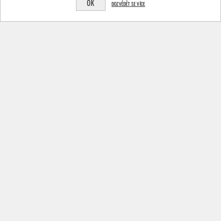
CATNIPEM 6 CM 60KS
OK
DOZVĚDĚT SE VÍCE
HRAČKY MAGIC CAT MÍČEK
HRAČKA LET`S PLAY HAD S
S PRUHY A PÍRKY
CATNIPEM BAREVNÝ 40
BAVLNĚNÝ 4,5 CM 30KS
CM