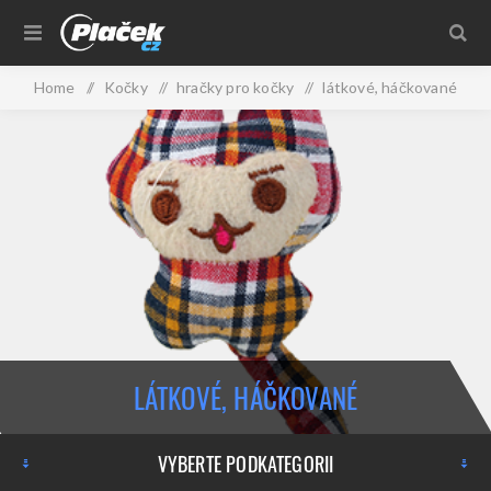
Home
/
Kočky
/
hračky pro kočky
/
látkové, háčkované
LÁTKOVÉ, HÁČKOVANÉ
VYBERTE PODKATEGORII