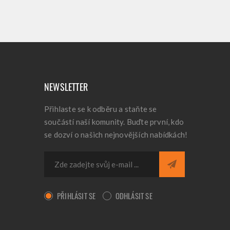
NEWSLETTER
Přihlaste se k odběru a staňte se
součástí naší komunity. Buďte první, kdo
se dozví o našich nejnovějších nabídkách!
PŘIHLÁSIT SE
ODHLÁSIT SE