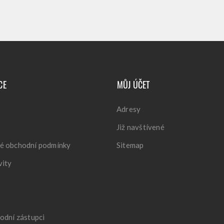
CE
MŮJ ÚČET
Adresy
Již navštívené
é obchodní podmínky
Sitemap
vity
odní zástupci