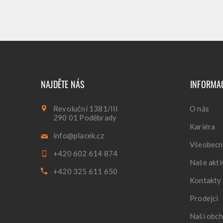
NAJDĚTE NÁS
INFORMA
Revoluční 1381/III
O nás
290 01 Poděbrady
Kariéra
info@placek.cz
Všeobecn
+420 602 614 874
Naše akti
+420 325 611 650
Kontakty
Prodejci
Naši obch