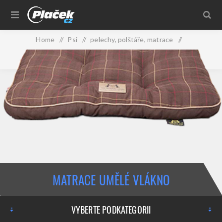
Home
/
Psi
/
pelechy, polštáře, matrace
/
matrace umělé vlákno
MATRACE UMĚLÉ VLÁKNO
VYBERTE PODKATEGORII