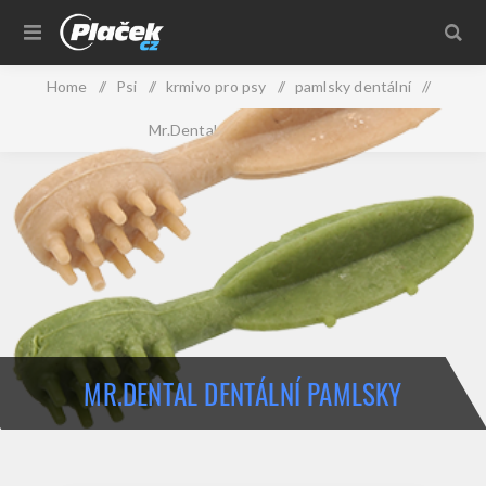
Home
/
Psi
/
krmivo pro psy
/
pamlsky dentální
/
Mr.Dental dentální pamlsky
MR.DENTAL DENTÁLNÍ PAMLSKY