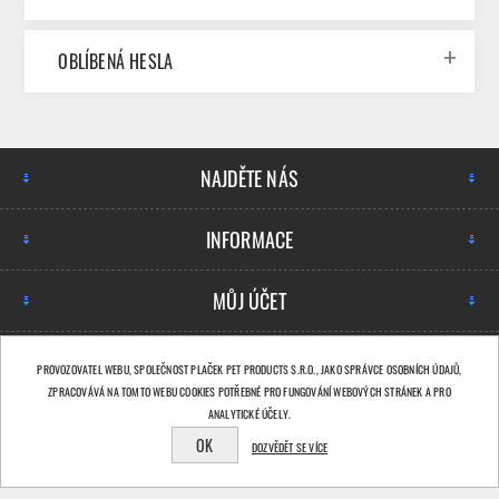
OBLÍBENÁ HESLA
NAJDĚTE NÁS
INFORMACE
MŮJ ÚČET
NEWSLETTER
PROVOZOVATEL WEBU, SPOLEČNOST PLAČEK PET PRODUCTS S.R.O., JAKO SPRÁVCE OSOBNÍCH ÚDAJŮ,
ZPRACOVÁVÁ NA TOMTO WEBU COOKIES POTŘEBNÉ PRO FUNGOVÁNÍ WEBOVÝCH STRÁNEK A PRO
ANALYTICKÉ ÚČELY.
OK
DOZVĚDĚT SE VÍCE