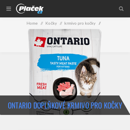
Home
/
Kočky
/
krmivo pro kočky
/
doplňkové krmivo pro kočky
/
Ontario doplňkové krmivo pro kočky
ONTARIO DOPLŇKOVÉ KRMIVO PRO KOČKY