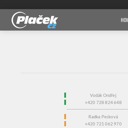
HOM
Vodák Ondřej
+420 728 824 648
Radka Pecková
+420 721 062 970