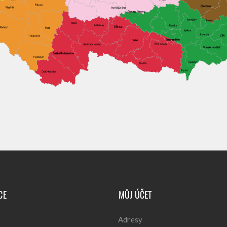
CE
MŮJ ÚČET
Adresy