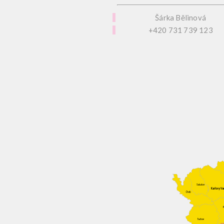
Šárka Bělinová
+420 731 739 123