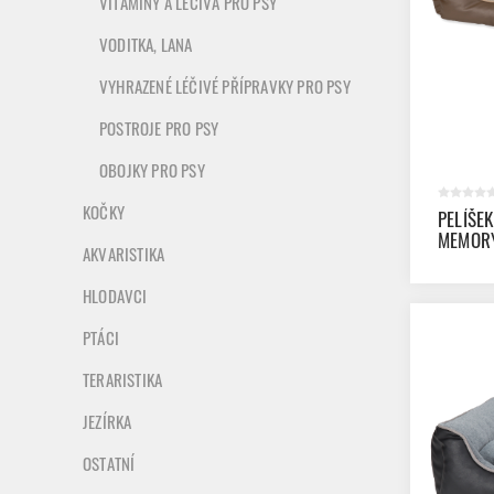
VITAMÍNY A LÉČIVA PRO PSY
VODITKA, LANA
VYHRAZENÉ LÉČIVÉ PŘÍPRAVKY PRO PSY
POSTROJE PRO PSY
OBOJKY PRO PSY
KOČKY
PELÍŠE
MEMORY
AKVARISTIKA
BOX LAT
HLODAVCI
PTÁCI
TERARISTIKA
JEZÍRKA
OSTATNÍ