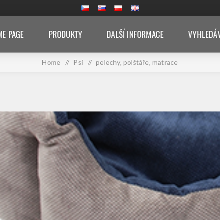
E PAGE
PRODUKTY
DALŠÍ INFORMACE
VYHLEDÁ
Home
/
Psi
/
pelechy, polštáře, matrace