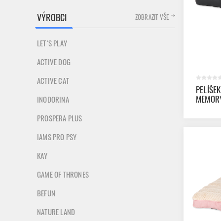
VÝROBCI
ZOBRAZIT VŠE
LET`S PLAY
ACTIVE DOG
ACTIVE CAT
PELÍŠE
MEMORY
INODORINA
BOX MO
PROSPERA PLUS
IAMS PRO PSY
KAY
GAME OF THRONES
BEFUN
NATURE LAND