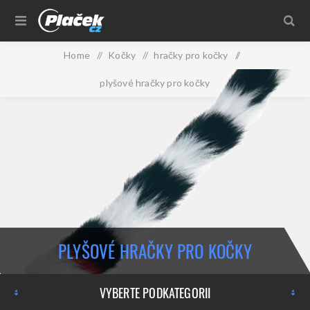
Home
/
Kočky
/
hračky pro kočky
/
plyšové hračky pro kočky
PLYŠOVÉ HRAČKY PRO KOČKY
VYBERTE PODKATEGORII