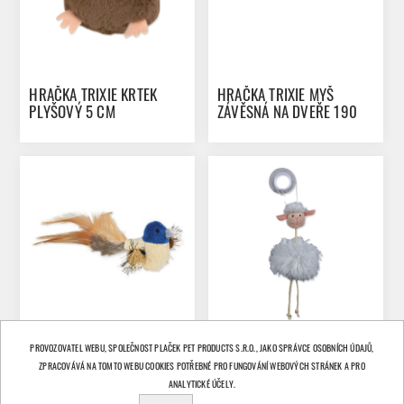
HRAČKA TRIXIE KRTEK
HRAČKA TRIXIE MYŠ
PLYŠOVÝ 5 CM
ZÁVĚSNÁ NA DVEŘE 190
CM
PROVOZOVATEL WEBU, SPOLEČNOST PLAČEK PET PRODUCTS S.R.O., JAKO SPRÁVCE OSOBNÍCH ÚDAJŮ,
ZPRACOVÁVÁ NA TOMTO WEBU COOKIES POTŘEBNÉ PRO FUNGOVÁNÍ WEBOVÝCH STRÁNEK A PRO
HRAČKA TRIXIE PTÁČEK S
HRAČKA TRIXIE OVEČKA
ANALYTICKÉ ÚČELY.
PÍRKY PLYŠOVÝ 8 CM
NA GUMIČCE 20 CM