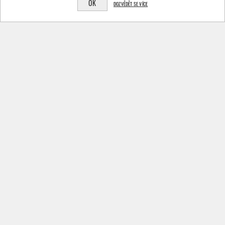
OK
DOZVĚDĚT SE VÍCE
HRAČKA TRIXIE MYŠ
HRAČKA TRIXIE MÍČKY S
PLYŠOVÁ 6 CM
PÍRKY 4 CM