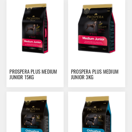
PROSPERA PLUS MEDIUM
PROSPERA PLUS MEDIUM
JUNIOR 15KG
JUNIOR 3KG