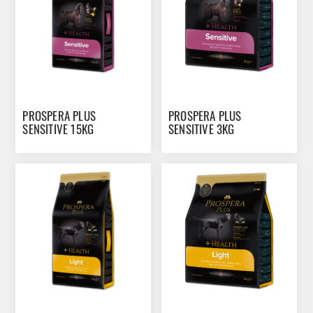
PROSPERA PLUS
PROSPERA PLUS
SENSITIVE 15KG
SENSITIVE 3KG