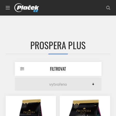
PROSPERA PLUS
FILTROVAT