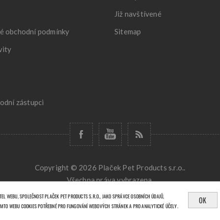
Již navštívené
é obchodní podmínky
Sitemap
vity
odní zástupci
Copyright © 2026 Plaček Pet Products s.r.o..
Všechna práva vyhrazena.
Powered by
nopCommerce
Designed by
Nop-Templates.com
EL WEBU, SPOLEČNOST PLAČEK PET PRODUCTS S.R.O., JAKO SPRÁVCE OSOBNÍCH ÚDAJŮ,
OK
MTO WEBU COOKIES POTŘEBNÉ PRO FUNGOVÁNÍ WEBOVÝCH STRÁNEK A PRO ANALYTICKÉ ÚČELY.