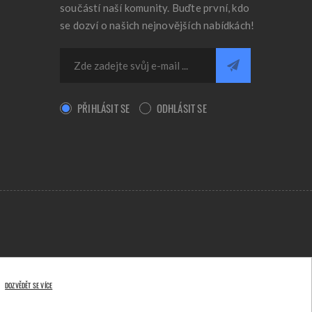
součástí naší komunity. Buďte první, kdo
se dozví o našich nejnovějších nabídkách!
PŘIHLÁSIT SE
ODHLÁSIT SE
DOZVĚDĚT SE VÍCE