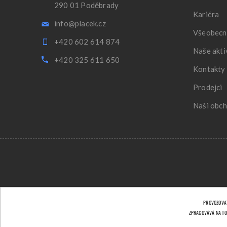
290 01 Poděbrady
Kariéra
info@placek.cz
Všeobecn
+420 602 614 874
Naše akti
+420 325 611 650
Kontakty
Prodejci
Naši obch
PROVOZOVAT
ZPRACOVÁVÁ NA TO