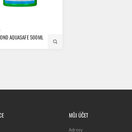
POND AQUASAFE 500ML
CE
MŮJ ÚČET
Adresy