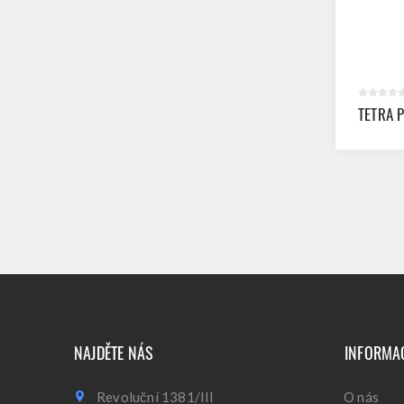
TETRA 
NAJDĚTE NÁS
INFORMA
Revoluční 1381/III
O nás