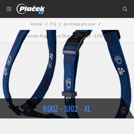
Home
/
Psi
/
postroje pro psy
/
postroje Rogz Fancy Dress
/
Rogz - SJ02 - XL
ROGZ - SJ02 - XL