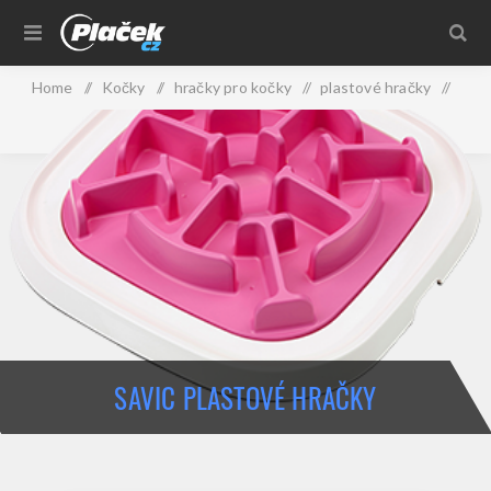
Home
/
Kočky
/
hračky pro kočky
/
plastové hračky
/
Savic plastové hračky
SAVIC PLASTOVÉ HRAČKY