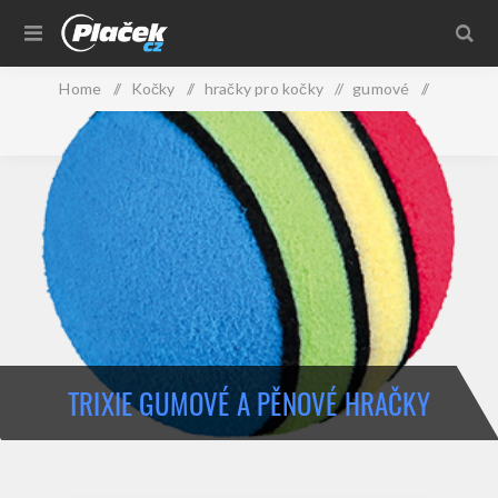
Home
/
Kočky
/
hračky pro kočky
/
gumové
/
Trixie gumové a pěnové hračky
TRIXIE GUMOVÉ A PĚNOVÉ HRAČKY