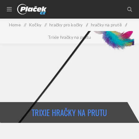
Home
/
Kočky
/
hračky pro kočky
/
hračky na prutě
/
Trixie hračky na prutu
TRIXIE HRAČKY NA PRUTU