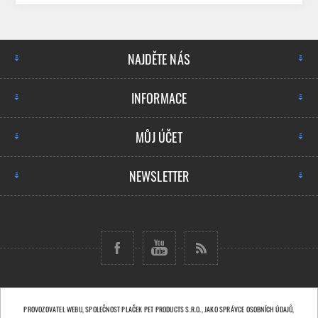
NAJDĚTE NÁS
INFORMACE
MŮJ ÚČET
NEWSLETTER
Copyright © 2026 Plaček Pet Products s.r.o..
PROVOZOVATEL WEBU, SPOLEČNOST PLAČEK PET PRODUCTS S.R.O., JAKO SPRÁVCE OSOBNÍCH ÚDAJŮ,
Všechna práva vyhrazena.