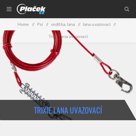
Home
/
Psi
/
voditka, lana
/
lana uvazovací
/
Trixie lana uvazovací
TRIXIE LANA UVAZOVACÍ