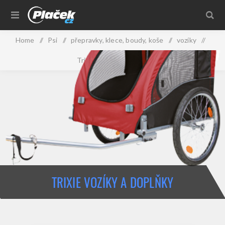
Home
/
Psi
/
přepravky, klece, boudy, koše
/
vozíky
/
Trixie vozíky a doplňky
TRIXIE VOZÍKY A DOPLŇKY