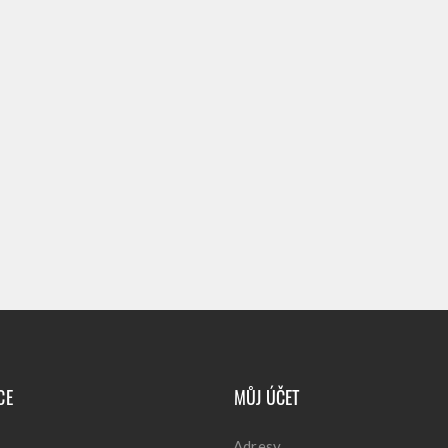
CE
MŮJ ÚČET
Adresy