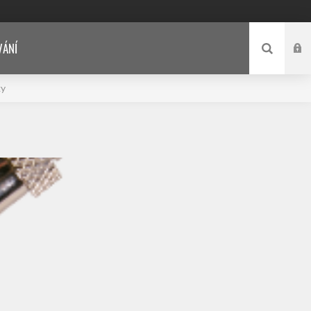
VÁNÍ
ky