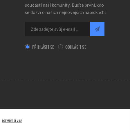
součástí naší komunity. Buďte první, kdo
se dozví o našich nejnovějších nabídkách!
PŘIHLÁSIT SE
ODHLÁSIT SE
DOZVĚDĚT SE VÍCE