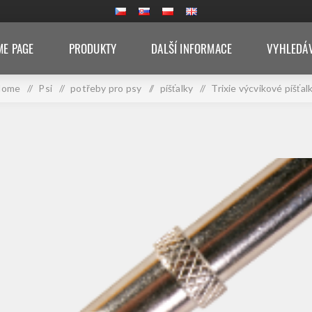
E PAGE
PRODUKTY
DALŠÍ INFORMACE
VYHLEDÁ
Home
/
Psi
/
potřeby pro psy
/
píšťalky
/
Trixie výcvikové píšťal