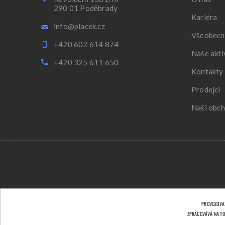
290 01 Poděbrady
Kariéra
info@placek.cz
Všeobecn
+420 602 614 874
Naše akti
+420 325 611 650
Kontakty
Prodejci
Naši obch
PROVOZOVAT
ZPRACOVÁVÁ NA TO