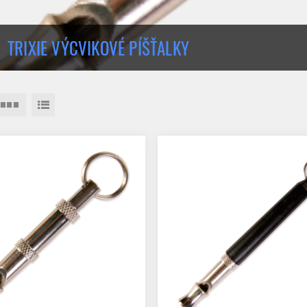
TRIXIE VÝCVIKOVÉ PÍŠŤALKY