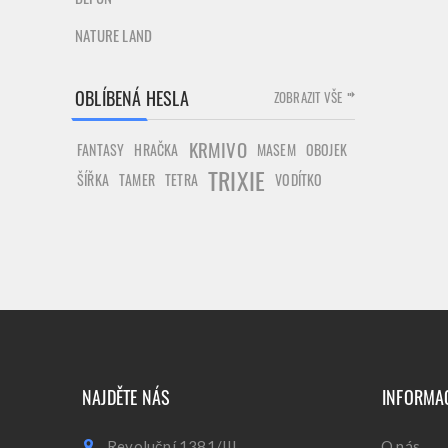
NATURE LAND
OBLÍBENÁ HESLA
ZOBRAZIT VŠE
KRMIVO
FANTASY
HRAČKA
MASEM
OBOJEK
TRIXIE
ŠÍŘKA
TAMER
TETRA
VODÍTKO
NAJDĚTE NÁS
INFORMA
Revoluční 1381/III
O nás