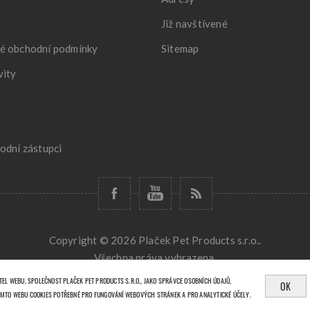
Již navštívené
é obchodní podmínky
Sitemap
vity
odní zástupci
Copyright © 2026 Plaček Pet Products s.r.o..
Všechna práva vyhrazena.
Powered by
nopCommerce
Designed by
Nop-Templates.com
EL WEBU, SPOLEČNOST PLAČEK PET PRODUCTS S.R.O., JAKO SPRÁVCE OSOBNÍCH ÚDAJŮ,
OK
MTO WEBU COOKIES POTŘEBNÉ PRO FUNGOVÁNÍ WEBOVÝCH STRÁNEK A PRO ANALYTICKÉ ÚČELY.