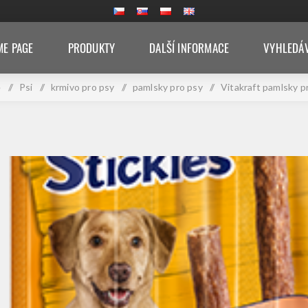
E PAGE
PRODUKTY
DALŠÍ INFORMACE
VYHLEDÁ
e
/
Psi
/
krmivo pro psy
/
pamlsky pro psy
/
Vitakraft pamlsky p