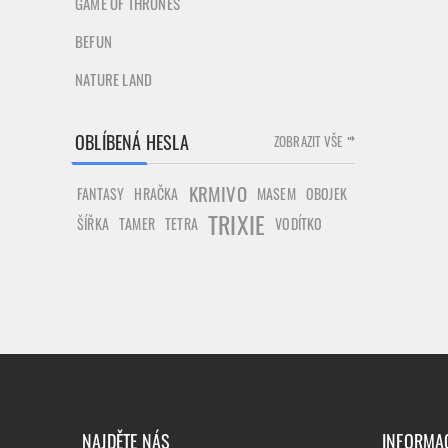
GAME OF THRONES
BEFUN
NATURE LAND
OBLÍBENÁ HESLA
ZOBRAZIT VŠE
KRMIVO
FANTASY
HRAČKA
MASEM
OBOJEK
TRIXIE
ŠÍŘKA
TAMER
TETRA
VODÍTKO
NAJDĚTE NÁS
INFORMA