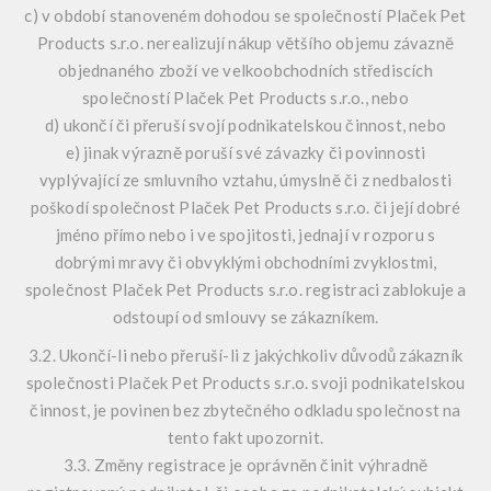
c) v období stanoveném dohodou se společností Plaček Pet
Products s.r.o. nerealizují nákup většího objemu závazně
objednaného zboží ve velkoobchodních střediscích
společností Plaček Pet Products s.r.o., nebo
d) ukončí či přeruší svojí podnikatelskou činnost, nebo
e) jinak výrazně poruší své závazky či povinnosti
vyplývající ze smluvního vztahu, úmyslně či z nedbalosti
poškodí společnost Plaček Pet Products s.r.o. či její dobré
jméno přímo nebo i ve spojitosti, jednají v rozporu s
dobrými mravy či obvyklými obchodními zvyklostmi,
společnost Plaček Pet Products s.r.o. registraci zablokuje a
odstoupí od smlouvy se zákazníkem.
3.2. Ukončí-li nebo přeruší-li z jakýchkoliv důvodů zákazník
společnosti Plaček Pet Products s.r.o. svoji podnikatelskou
činnost, je povinen bez zbytečného odkladu společnost na
tento fakt upozornit.
3.3. Změny registrace je oprávněn činit výhradně