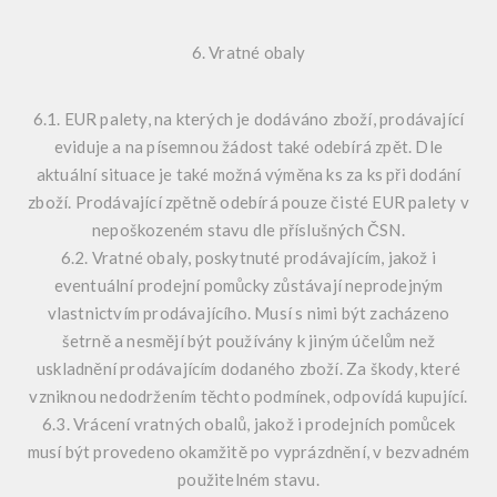
6. Vratné obaly
6.1. EUR palety, na kterých je dodáváno zboží, prodávající
eviduje a na písemnou žádost také odebírá zpět. Dle
aktuální situace je také možná výměna ks za ks při dodání
zboží. Prodávající zpětně odebírá pouze čisté EUR palety v
nepoškozeném stavu dle příslušných ČSN.
6.2. Vratné obaly, poskytnuté prodávajícím, jakož i
eventuální prodejní pomůcky zůstávají neprodejným
vlastnictvím prodávajícího. Musí s nimi být zacházeno
šetrně a nesmějí být používány k jiným účelům než
uskladnění prodávajícím dodaného zboží. Za škody, které
vzniknou nedodržením těchto podmínek, odpovídá kupující.
6.3. Vrácení vratných obalů, jakož i prodejních pomůcek
musí být provedeno okamžitě po vyprázdnění, v bezvadném
použitelném stavu.