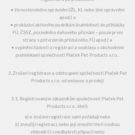
• živnostenského oprávnění (ŽL, KL nebo jiné oprávnění
apod.) a
• prokázání aktivního podnikání (nahlédnutí do přihlášky
FÚ, ČSSZ, posledního daňového přiznání – pouze první
strany s potvrzením příslušného FÚ apod.) a
• vyplnění žádosti o registraci a souhlasu s obchodními
podmínkami společnosti Plaček Pet Products s.r.o..
3. Zrušení registrace a odstoupení společnosti Plaček Pet
Products s.r.o. od smlouvy o prodeji
3.1. Registrovaným zákazníkům společnosti Plaček Pet
Products s.r.o., kteří:
a) o zrušení registrace sami požádají nebo
b) zneužijí registraci, nebo její zneužití třetí osobou
vědomě či z nedbalosti připustí nebo