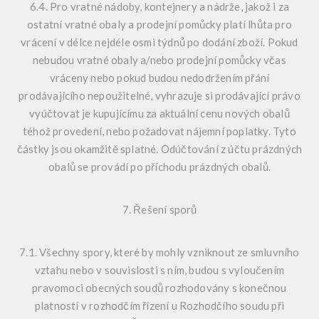
6.4. Pro vratné nádoby, kontejnery a nádrže, jakož i za
ostatní vratné obaly a prodejní pomůcky platí lhůta pro
vrácení v délce nejdéle osmi týdnů po dodání zboží. Pokud
nebudou vratné obaly a/nebo prodejní pomůcky včas
vráceny nebo pokud budou nedodržením přání
prodávajícího nepoužitelné, vyhrazuje si prodávající právo
vyúčtovat je kupujícímu za aktuální cenu nových obalů
téhož provedení, nebo požadovat nájemní poplatky. Tyto
částky jsou okamžitě splatné. Odúčtování z účtu prázdných
obalů se provádí po příchodu prázdných obalů.
7. Řešení sporů
7.1. Všechny spory, které by mohly vzniknout ze smluvního
vztahu nebo v souvislosti s ním, budou s vyloučením
pravomoci obecných soudů rozhodovány s konečnou
platností v rozhodčím řízení u Rozhodčího soudu při