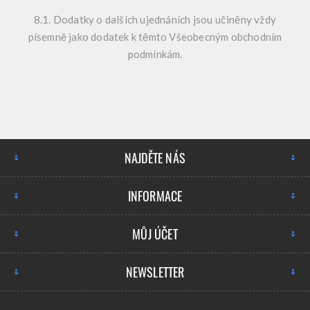
8.1. Dodatky o dalších ujednáních jsou učiněny vždy
písemně jako dodatek k těmto Všeobecným obchodním
podmínkám.
NAJDĚTE NÁS
INFORMACE
MŮJ ÚČET
NEWSLETTER