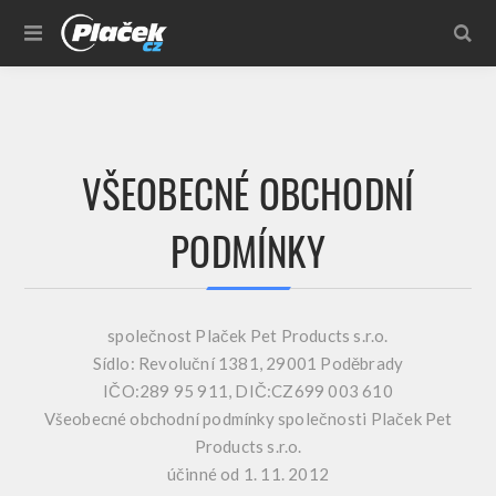
VŠEOBECNÉ OBCHODNÍ
PODMÍNKY
společnost Plaček Pet Products s.r.o.
Sídlo: Revoluční 1381, 29001 Poděbrady
IČO:289 95 911, DIČ:CZ699 003 610
Všeobecné obchodní podmínky společnosti Plaček Pet
Products s.r.o.
účinné od 1. 11. 2012