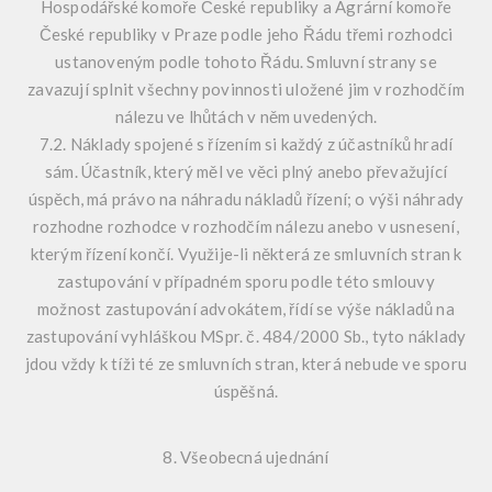
Hospodářské komoře České republiky a Agrární komoře
České republiky v Praze podle jeho Řádu třemi rozhodci
ustanoveným podle tohoto Řádu. Smluvní strany se
zavazují splnit všechny povinnosti uložené jim v rozhodčím
nálezu ve lhůtách v něm uvedených.
7.2. Náklady spojené s řízením si každý z účastníků hradí
sám. Účastník, který měl ve věci plný anebo převažující
úspěch, má právo na náhradu nákladů řízení; o výši náhrady
rozhodne rozhodce v rozhodčím nálezu anebo v usnesení,
kterým řízení končí. Využije-li některá ze smluvních stran k
zastupování v případném sporu podle této smlouvy
možnost zastupování advokátem, řídí se výše nákladů na
zastupování vyhláškou MSpr. č. 484/2000 Sb., tyto náklady
jdou vždy k tíži té ze smluvních stran, která nebude ve sporu
úspěšná.
8. Všeobecná ujednání