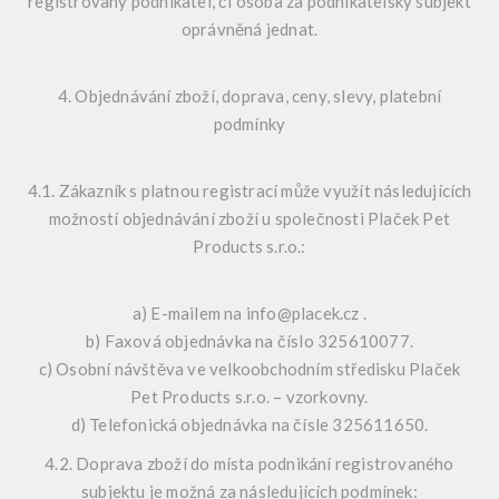
registrovaný podnikatel, či osoba za podnikatelský subjekt
oprávněná jednat.
4. Objednávání zboží, doprava, ceny, slevy, platební
podmínky
4.1. Zákazník s platnou registrací může využít následujících
možností objednávání zboží u společnosti Plaček Pet
Products s.r.o.:
a) E-mailem na info@placek.cz .
b) Faxová objednávka na číslo 325610077.
c) Osobní návštěva ve velkoobchodním středisku Plaček
Pet Products s.r.o. – vzorkovny.
d) Telefonická objednávka na čísle 325611650.
4.2. Doprava zboží do místa podnikání registrovaného
subjektu je možná za následujících podmínek: